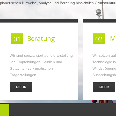
in unterschiedlichen Anwendungsgebieten
Beratung
M
01
02
WIr sind spezialisiert auf die Erstellung
Wir setzen auf
von Empfehlungen, Studien und
Technologie be
Gutachten zu klimatischen
Windströmung
Fragestellungen.
Ausbreitungs
MEHR
MEHR