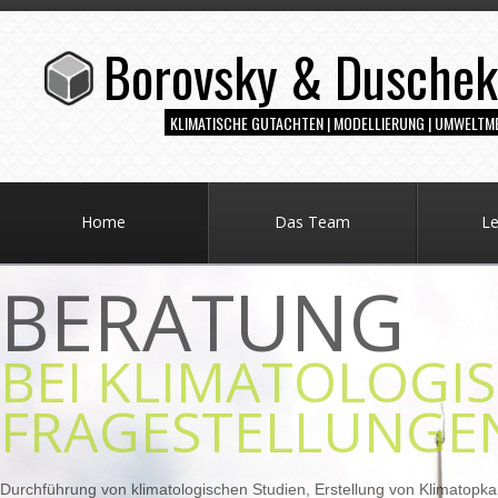
Borovsky & Dusche
KLIMATISCHE GUTACHTEN | MODELLIERUNG | UMWELTM
Home
Das Team
Le
MODELLIER
VON CFD- &
AUSBREITUNGSR
Modellierung und Analyse von numerischen Strömungssimulationen zur 