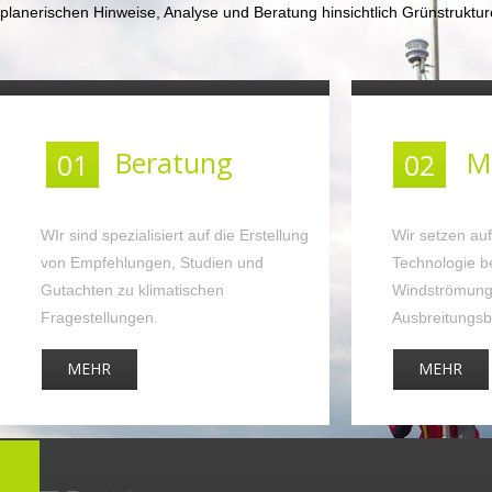
planerischen Hinweise, Analyse und Beratung hinsichtlich Grünstruktu
Beratung
M
01
02
WIr sind spezialisiert auf die Erstellung
Wir setzen auf
von Empfehlungen, Studien und
Technologie be
Gutachten zu klimatischen
Windströmung
Fragestellungen.
Ausbreitungs
MEHR
MEHR